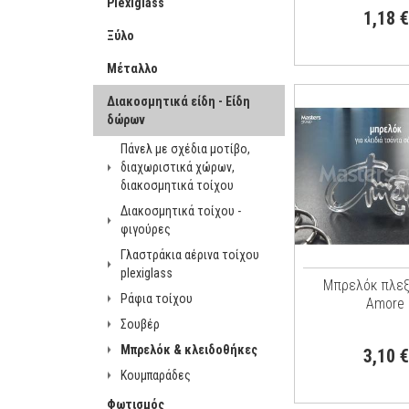
Plexiglass
1,18 €
Ξύλο
Μέταλλο
Διακοσμητικά είδη - Είδη
δώρων
Πάνελ με σχέδια μοτίβο,
διαχωριστικά χώρων,
διακοσμητικά τοίχου
Διακοσμητικά τοίχου -
φιγούρες
Γλαστράκια αέρινα τοίχου
plexiglass
Μπρελόκ πλεξ
Ράφια τοίχου
Amore
Σουβέρ
Μπρελόκ & κλειδοθήκες
3,10 €
Κουμπαράδες
Φωτισμός