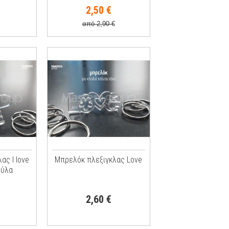
2,50 €
από 2,90 €
ας I Iove
Μπρελόκ πλεξιγκλας Love
ούλα
2,60 €