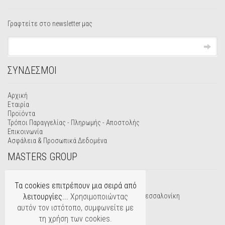
Γραφτείτε στο newsletter μας
ΣΥΝΔΕΣΜΟΙ
Αρχική
Εταιρία
Προϊόντα
Τρόποι Παραγγελίας - Πληρωμής - Αποστολής
Επικοινωνία
Ασφάλεια & Προσωπικά Δεδομένα
MASTERS GROUP
2310 690487
Τα cookies επιτρέπουν μια σειρά από
λειτουργίες...
Χρησιμοποιώντας
Προέκταση Μακρυγιάννη, 56 224 Εύοσμος, Θεσσαλονίκη
αυτόν τον ιστότοπο, συμφωνείτε με
@
info@mastersgroup.gr
τη χρήση των cookies.